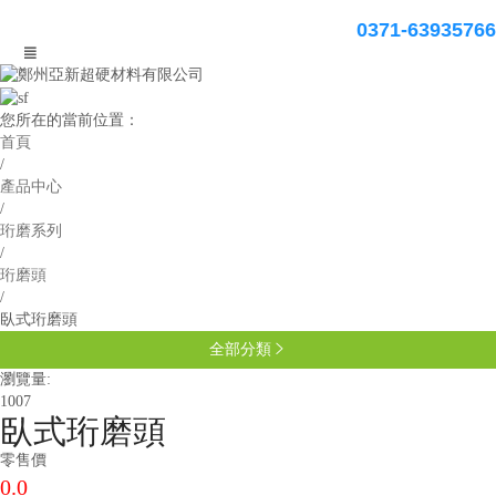
0371-63935766

您所在的當前位置：
首頁
/
產品中心
/
珩磨系列
/
珩磨頭
/
臥式珩磨頭
全部分類

瀏覽量:
1007
臥式珩磨頭
零售價
0.0