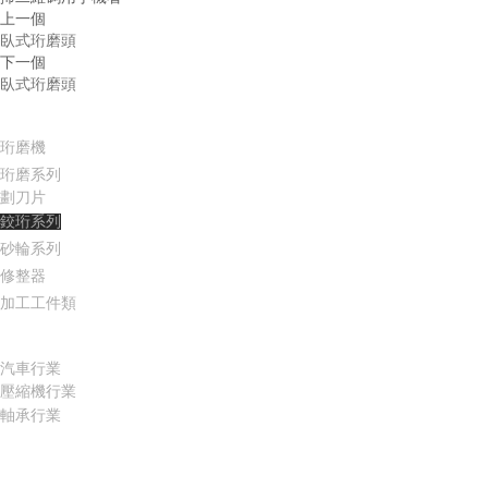
上一個
臥式珩磨頭
下一個
臥式珩磨頭
產品中心
珩磨
機
珩磨系列
劃刀片
鉸珩系列
砂輪系列
修整器
加工工件類
適用行業
汽車行業
壓縮機行業
軸承行業
服務支持