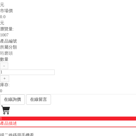
元
市場價
0.0
元
瀏覽量:
1007
產品編號
所屬分類
珩磨頭
數量
-
+
庫存:
0
在線詢價
在線留言

1
產品描述
掃二維碼用手機看