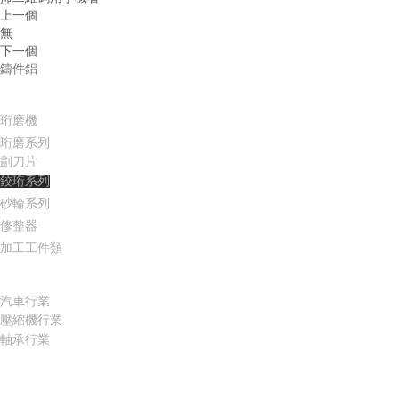
上一個
無
下一個
鑄件鋁
產品中心
珩磨
機
珩磨系列
劃刀片
鉸珩系列
砂輪系列
修整器
加工工件類
適用行業
汽車行業
壓縮機行業
軸承行業
服務支持