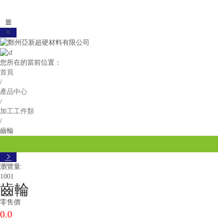


您所在的當前位置：
首頁
/
產品中心
/
加工工件類
/
齒輪

瀏覽量:
1001
齒輪
零售價
0.0