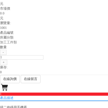
元
市場價
0.0
元
瀏覽量:
1001
產品編號
所屬分類
加工工件類
數量
-
+
庫存:
0
在線詢價
在線留言

1
產品描述
掃二維碼用手機看