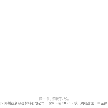
掃一掃，瀏覽手機站
有? 鄭州亞新超硬材料有限公司
豫ICP備09008158號
網站建設：中企動