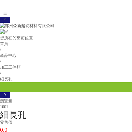


您所在的當前位置：
首頁
/
產品中心
/
加工工件類
/
細長孔

瀏覽量:
1001
細長孔
零售價
0.0