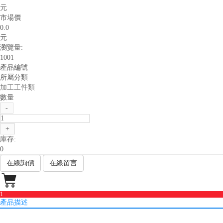
元
市場價
0.0
元
瀏覽量:
1001
產品編號
所屬分類
加工工件類
數量
-
+
庫存:
0
在線詢價
在線留言

1
產品描述