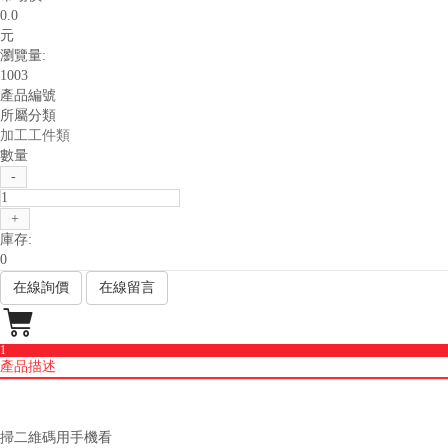
0.0
元
瀏覽量:
1003
產品編號
所屬分類
加工工件類
數量
-
+
庫存:
0
在線詢價
在線留言

1
產品描述
掃二維碼用手機看