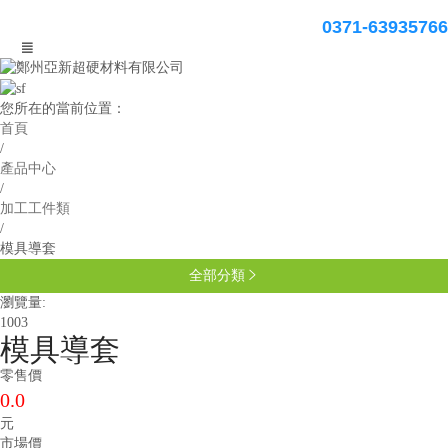
0371-63935766

您所在的當前位置：
首頁
/
產品中心
/
加工工件類
/
模具導套
全部分類

瀏覽量:
1003
模具導套
零售價
0.0
元
市場價