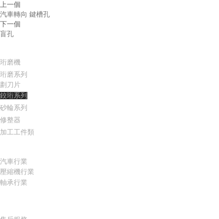
上一個
汽車轉向 鍵槽孔
下一個
盲孔
產品中心
珩磨
機
珩磨系列
劃刀片
鉸珩系列
砂輪系列
修整器
加工工件類
適用行業
汽車行業
壓縮機行業
軸承行業
服務支持