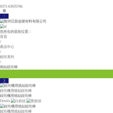
0371-63935766


您所在的當前位置：
首頁
/
產品中心
/
鉸珩系列
/
燒結絞珩棒

鉸珩機用燒結鉸珩棒
鉸珩機用燒結鉸珩棒
Details
鉸珩機用燒結鉸珩棒