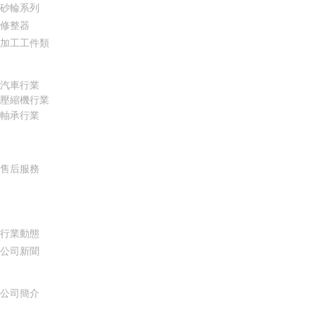
砂輪系列
修整器
加工工件類
適用行業
汽車行業
壓縮機行業
軸承行業
服務支持
售后服務
新聞資訊
行業動態
公司新聞
關于亞新
公司簡介