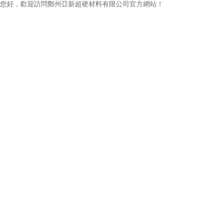
您好，歡迎訪問鄭州亞新超硬材料有限公司官方網站！