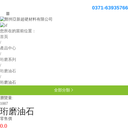
0371-63935766

您所在的當前位置：
首頁
/
產品中心
/
珩磨系列
/
珩磨油石
/
珩磨油石
全部分類

瀏覽量:
1007
珩磨油石
零售價
0.0