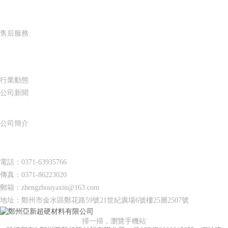
服務支持
售后服務
新聞資訊
行業動態
公司新聞
關于亞新
公司簡介
聯系我們
電話：
0371-63935766
傳真：
0371-86223020
郵箱：
zhengzhouyaxin@163.com
地址：鄭州市金水區鄭花路59號21世紀廣場6號樓25層2507號
掃一掃，瀏覽手機站