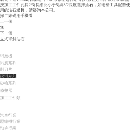
按加工工件孔長2/3(長細比小于5)與3/2長度選擇油石，如珩磨工具配套使
用的油石過長，請咨詢本公司。
掃二維碼用手機看
上一個
無
下一個
立式單斜油石
產品中心
珩磨
機
珩磨系列
劃刀片
鉸珩系列
砂輪系列
修整器
加工工件類
適用行業
汽車行業
壓縮機行業
軸承行業