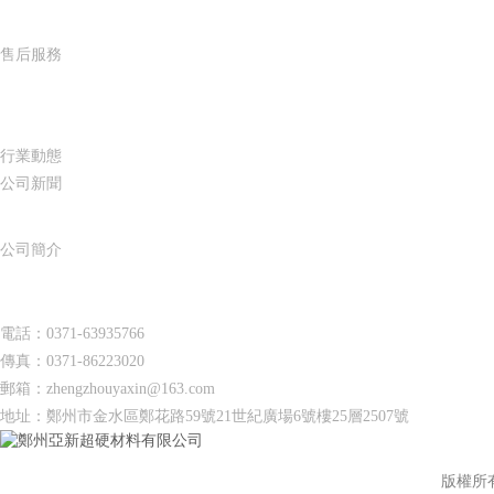
服務支持
售后服務
新聞資訊
行業動態
公司新聞
關于亞新
公司簡介
聯系我們
電話：
0371-63935766
傳真：
0371-86223020
郵箱：
zhengzhouyaxin@163.com
地址：鄭州市金水區鄭花路59號21世紀廣場6號樓25層2507號
版權所