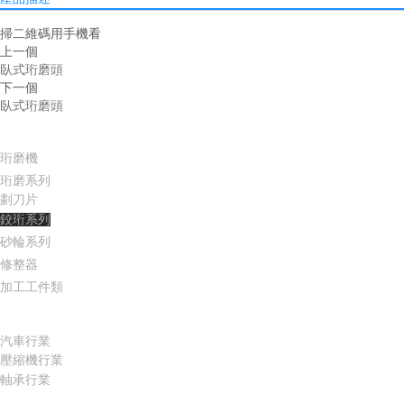
掃二維碼用手機看
上一個
臥式珩磨頭
下一個
臥式珩磨頭
產品中心
珩磨
機
珩磨系列
劃刀片
鉸珩系列
砂輪系列
修整器
加工工件類
適用行業
汽車行業
壓縮機行業
軸承行業