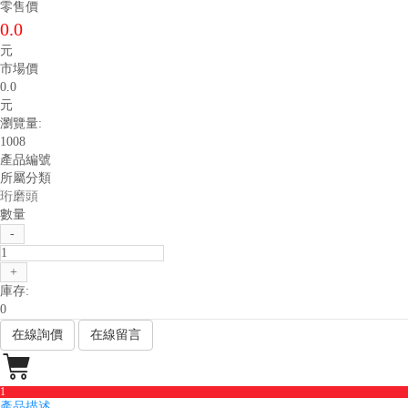
零售價
0.0
元
市場價
0.0
元
瀏覽量:
1008
產品編號
所屬分類
珩磨頭
數量
-
+
庫存:
0
在線詢價
在線留言

1
產品描述